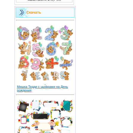
Скачать
Мишка Тедди с цыфрами на День
рождения