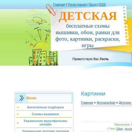
Главная
|
Регистрация
|
Вход
|
RSS
ДЕТСКАЯ
бесплатные схемы
вышивки, обои, рамки для
фото, картинки, раскраски,
игры
Приветствую Вас
Гость
Картинки
Меню
Главная
»
Фотоальбом
»
Детские 
Бесплатные подборки
Схемы вышивки
Украинские мультфильмы
онлайн
Просмотров
: 
: |
Теги
:
Обои
,
детск
Украинские детские песенки