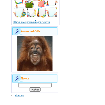
Школьные рамочки для текста
Animated GIFs
Поиск
sitemap