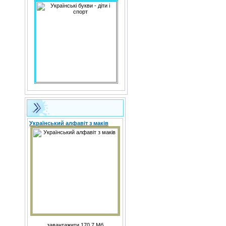
Український алфавіт з маків
завантажити 170,7 Мб